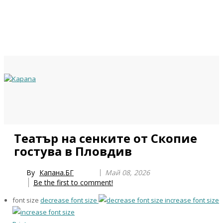
Previous
Previous
Next
Next
Театър на сенките от Скопие
Year
Month
Year
Month
гостува в Пловдив
By
Капана.БГ
Май 08, 2026
Be the first to comment!
font size
decrease font size
increase font size