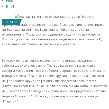
Print
Email
ТЕАТЪР
През месец май Пловдив отново ще бъде домакин на Фестивала
на Театъра на сенките. Тази година той е под знака на
експеримента. Традицията на древното сценично изкуство от
Изтока ще се срещне с иновациите, модерните технологии и AI,
които навлизат смело и в света на изкуството.
За първи път тази година в рамките на Фестивала пловдивската
публика ще види спектакъл от Театъра на сенките на артисти от
Северна Македония. Това е дебютен гастрол в града под тепетата на
театър „Сенки и облаци“ от Скопие. Трупата на доайена и основател
на формацията Круме Стефановски ще представи постановката
„Сватби на животни и неща“. Тя е по едноименната книга на носителя
на „Букър“ Георги Господинов и дъщеря му Рая. Представлението ще
бъде на 14 май от 11.00 часа в Дома на науката и техниката на ул.
„Гладстон“ 1.