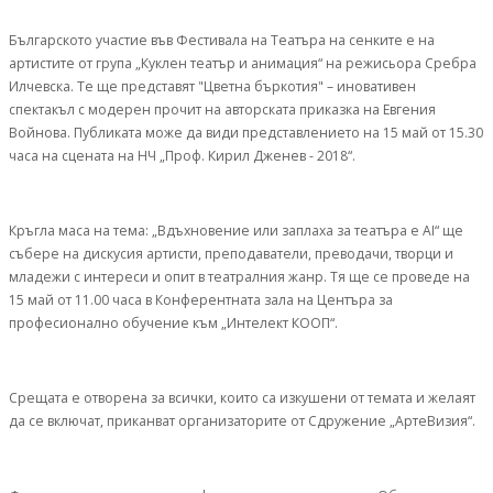
Българското участие във Фестивала на Театъра на сенките е на
артистите от група „Куклен театър и анимация“ на режисьора Сребра
Илчевска. Те ще представят "Цветна бъркотия" – иновативен
спектакъл с модерен прочит на авторската приказка на Евгения
Войнова. Публиката може да види представлението на 15 май от 15.30
часа на сцената на НЧ „Проф. Кирил Дженев - 2018“.
Кръгла маса на тема: „Вдъхновение или заплаха за театъра е AI“ ще
събере на дискусия артисти, преподаватели, преводачи, творци и
младежи с интереси и опит в театралния жанр. Тя ще се проведе на
15 май от 11.00 часа в Конферентната зала на Центъра за
професионално обучение към „Интелект КООП“.
Срещата е отворена за всички, които са изкушени от темата и желаят
да се включат, приканват организаторите от Сдружение „АртеВизия“.