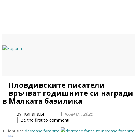
Previous
Previous
Next
Next
Пловдивските писатели
Year
Month
Year
Month
връчват годишните си награди
в Малката базилика
By
Капана.БГ
Юни 01, 2026
Be the first to comment!
font size
decrease font size
increase font size