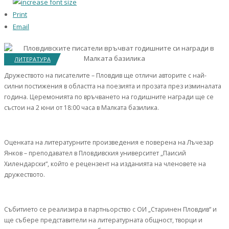
Print
Email
ЛИТЕРАТУРА
Дружеството на писателите – Пловдив ще отличи авторите с най-
силни постижения в областта на поезията и прозата през изминалата
година. Церемонията по връчването на годишните награди ще се
състои на 2 юни от 18:00 часа в Малката базилика.
Оценката на литературните произведения е поверена на Лъчезар
Янков – преподавател в Пловдивския университет „Паисий
Хилендарски“, който е рецензент на изданията на членовете на
дружеството.
Събитието се реализира в партньорство с ОИ „Старинен Пловдив“ и
ще събере представители на литературната общност, творци и