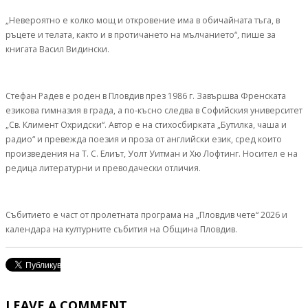
„Невероятно е колко мощ и откровение има в обичайната тъга, в
ръцете и телата, както и в протичането на мълчанието“, пише за
книгата Васил Видински.
Стефан Радев е роден в Пловдив през 1986 г. Завършва Френската
езикова гимназия в града, а по-късно следва в Софийския университет
„Св. Климент Охридски“. Автор е на стихосбирката „Бутилка, чаша и
радио“ и превежда поезия и проза от английски език, сред които
произведения на Т. С. Елиът, Уолт Уитман и Хю Лофтинг. Носител е на
редица литературни и преводачески отличия.
Събитието е част от пролетната програма на „Пловдив чете“ 2026 и
календара на културните събития на Община Пловдив.
LEAVE A COMMENT