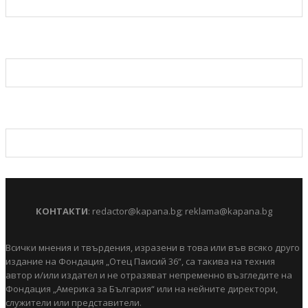
КОНТАКТИ
:
redactor@kapana.bg
;
reklama@kapana.bg
Всички мнения и твърдения, изразени в това или във всяко друго
издание на Фондация „Отец Паисий 36“, са такива на техния
автор и/или издател и не отразяват непременно възгледите на
Фондация „Америка за България“ или на нейните директори,
служители или представители.