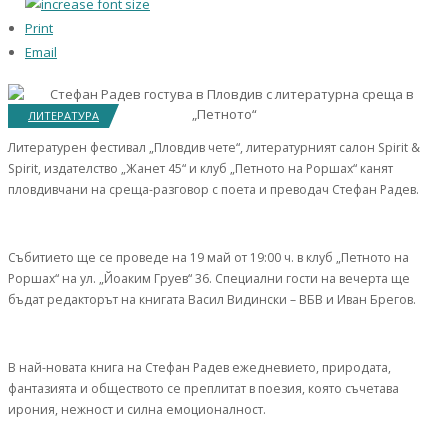
Print
Email
ЛИТЕРАТУРА
Литературен фестивал „Пловдив чете“, литературният салон Spirit &
Spirit, издателство „Жанет 45“ и клуб „Петното на Роршах“ канят
пловдивчани на среща-разговор с поета и преводач Стефан Радев.
Събитието ще се проведе на 19 май от 19:00 ч. в клуб „Петното на
Роршах“ на ул. „Йоаким Груев“ 36. Специални гости на вечерта ще
бъдат редакторът на книгата Васил Видински – ВБВ и Иван Брегов.
В най-новата книга на Стефан Радев ежедневието, природата,
фантазията и обществото се преплитат в поезия, която съчетава
ирония, нежност и силна емоционалност.