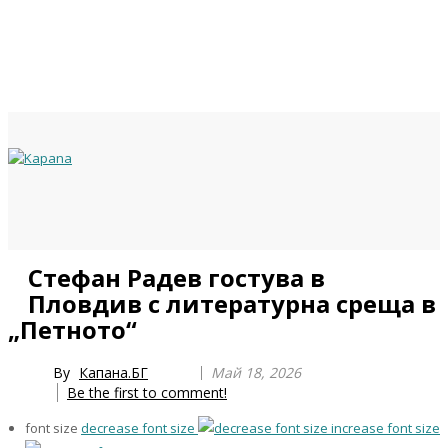
Previous
Previous
Next
Next
Стефан Радев гостува в
Year
Month
Year
Month
Пловдив с литературна среща в
„Петното“
By
Капана.БГ
Май 18, 2026
Be the first to comment!
font size
decrease font size
increase font size