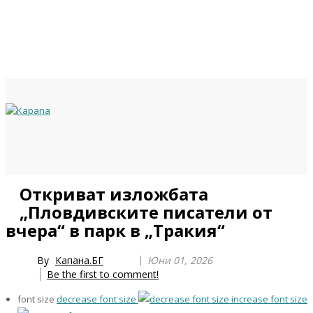
Previous
Previous
Next
Next
Откриват изложбата
Year
Month
Year
Month
„Пловдивските писатели от
вчера“ в парк в „Тракия“
By
Капана.БГ
Юни 01, 2026
Be the first to comment!
font size
decrease font size
increase font size