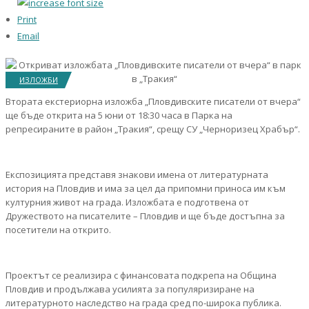
Print
Email
ИЗЛОЖБИ
Втората екстериорна изложба „Пловдивските писатели от вчера“
ще бъде открита на 5 юни от 18:30 часа в Парка на
репресираните в район „Тракия“, срещу СУ „Черноризец Храбър“.
Експозицията представя знакови имена от литературната
история на Пловдив и има за цел да припомни приноса им към
културния живот на града. Изложбата е подготвена от
Дружеството на писателите – Пловдив и ще бъде достъпна за
посетители на открито.
Проектът се реализира с финансовата подкрепа на Община
Пловдив и продължава усилията за популяризиране на
литературното наследство на града сред по-широка публика.