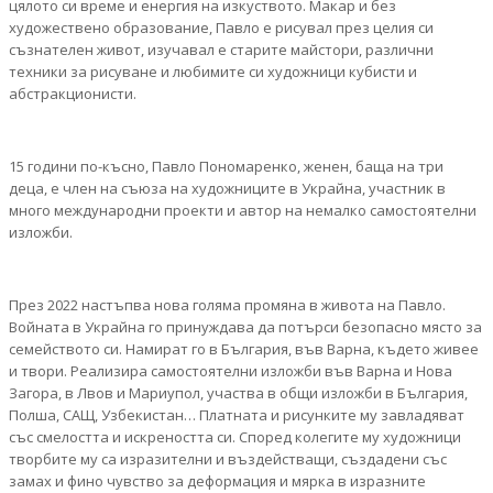
цялото си време и енергия на изкуството. Макар и без
художествено образование, Павло е рисувал през целия си
съзнателен живот, изучавал е старите майстори, различни
техники за рисуване и любимите си художници кубисти и
абстракционисти.
15 години по-късно, Павло Пономаренко, женен, баща на три
деца, е член на съюза на художниците в Украйна, участник в
много международни проекти и автор на немалко самостоятелни
изложби.
През 2022 настъпва нова голяма промяна в живота на Павло.
Войната в Украйна го принуждава да потърси безопасно място за
семейството си. Намират го в България, във Варна, където живее
и твори. Реализира самостоятелни изложби във Варна и Нова
Загора, в Лвов и Мариупол, участва в общи изложби в България,
Полша, САЩ, Узбекистан… Платната и рисунките му завладяват
със смелостта и искреността си. Според колегите му художници
творбите му са изразителни и въздействащи, създадени със
замах и фино чувство за деформация и мярка в изразните