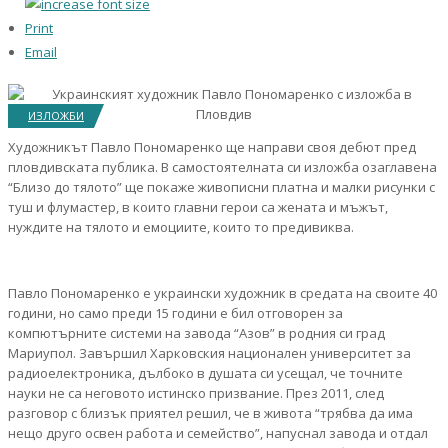
Print
Email
ИЗЛОЖБИ
Художникът Павло Пономаренко ще направи своя дебют пред
пловдивската публика. В самостоятелната си изложба озаглавена
“Близо до тялото” ще покаже живописни платна и малки рисунки с
туш и флумастер, в които главни герои са жената и мъжът,
нуждите на тялото и емоциите, които то предивиква.
Павло Пономаренко е украински художник в средата на своите 40
години, но само преди 15 години е бил отговорен за
компютърните системи на завода “Азов” в родния си град
Мариупол. Завършил Харковския национален университет за
радиоелектроника, дълбоко в душата си усещал, че точните
науки не са неговото истинско призвание. През 2011, след
разговор с близък приятел решил, че в живота “трябва да има
нещо друго освен работа и семейство”, напуснал завода и отдал