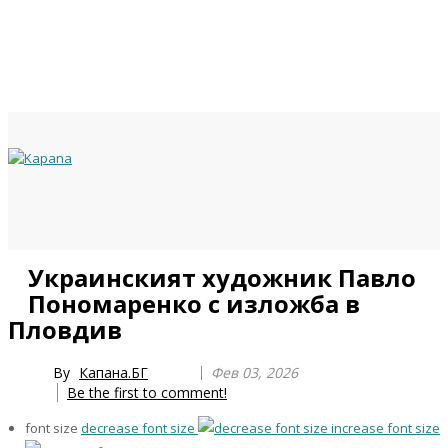
Previous
Previous
Next
Next
Украинският художник Павло
Year
Month
Year
Month
Пономаренко с изложба в
Пловдив
By
Капана.БГ
Фев 03, 2026
Be the first to comment!
font size
decrease font size
increase font size