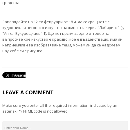
средства.
Заповядайте на 12-ти февруари от 18 ч. да се срещнете с
художника и неговото изкуство на живо в галерия "Лабиринт" ( ул.
"Ангел Букурещлиев" 1). Ще потърсим заедно отговор на
въпросите кое изкуство е красиво, кое е въздействащо, има ли
неприемливи за изобразяване теми, можем ли да се надсмеем
над себе си с рисунка…
LEAVE A COMMENT
Make sure you enter all the required information, indicated by an
asterisk (*). HTML code is not allowed.