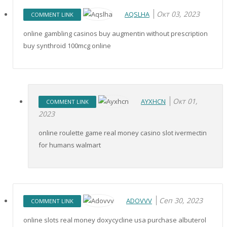
Окт 03, 2023
AQSLHA
COMMENT LINK
online gambling casinos buy augmentin without prescription
buy synthroid 100mcg online
Окт 01,
AYXHCN
COMMENT LINK
2023
online roulette game real money casino slot ivermectin
for humans walmart
Сеп 30, 2023
ADOVVV
COMMENT LINK
online slots real money doxycycline usa purchase albuterol