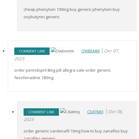
cheap phenytoin 100mg buy generic phenytoin buy
oxybutynin generic
Окт 07,
OWBEMM
COMMENT LINK
2023
order perindopril 8mg pill allegra sale order generic
fexofenadine 180mg
Окт 06,
CDATMQ
COMMENT LINK
2023
order generic vardenafil 10mg how to buy zanaflex buy
zanaflex generic