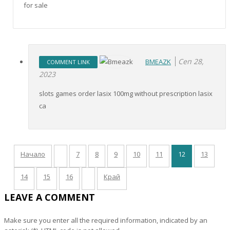
for sale
Сеп 28,
BMEAZK
COMMENT LINK
2023
slots games order lasix 100mg without prescription lasix
ca
Начало
7
8
9
10
11
12
13
14
15
16
Край
LEAVE A COMMENT
Make sure you enter all the required information, indicated by an