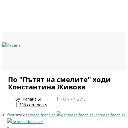
Previous
Previous
Next
Next
По "Пътят на смелите" ходи
Year
Month
Year
Month
Константина Живова
By
Капана.БГ
Май 14, 2015
306
comments
font size
decrease font size
increase font size