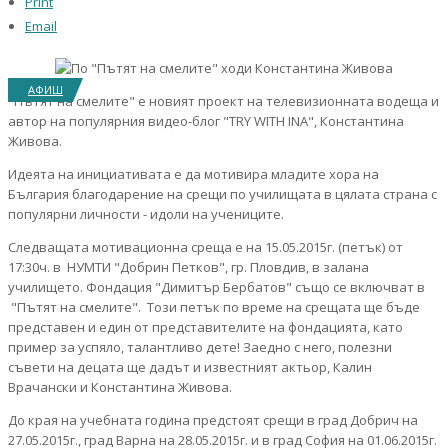
Print
Email
АФИШ
"Пътят на смелите" е новият проект на телевизионната водеща и
автор на популярния видео-блог "TRY WITH INA", Константина
Живова.
Идеята на инициативата е да мотивира младите хора на
България благодарение на срещи по училищата в цялата страна с
популярни личности - идоли на учениците.
Следващата мотивационна среща е на 15.05.2015г. (петък) от
17:30ч. в НУМТИ "Добрин Петков", гр. Пловдив, в залана
училището. Фондация "Димитър Бербатов" също се включват в
"Пътят на смелите". Този петък по време на срещата ще бъде
представен и един от представителите на фондацията, като
пример за успяло, талантливо дете! Заедно с него, полезни
съвети на децата ще дадът и известният актьор, Калин
Врачански и Константина Живова.
До края на учебната година предстоят срещи в град Добрич на
27.05.2015г., град Варна на 28.05.2015г. и в град София на 01.06.2015г.