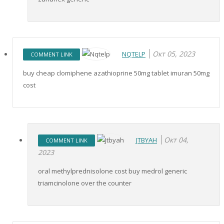
Окт 05, 2023
NQTELP
COMMENT LINK
buy cheap clomiphene azathioprine 50mg tablet imuran 50mg
cost
Окт 04,
JTBYAH
COMMENT LINK
2023
oral methylprednisolone cost buy medrol generic
triamcinolone over the counter