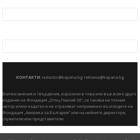
КОНТАКТИ
:
redactor@kapana.bg
;
reklama@kapana.bg
Всички мнения и твърдения, изразени в това или във всяко друго
издание на Фондация „Отец Паисий 36“, са такива на техния
автор и/или издател и не отразяват непременно възгледите на
Фондация „Америка за България“ или на нейните директори,
служители или представители.