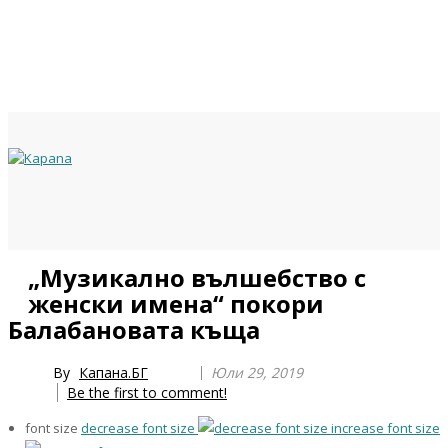
Previous
Previous
Next
Next
„Музикално вълшебство с
Year
Month
Year
Month
женски имена“ покори
Балабановата къща
By
Капана.БГ
Юли 29, 2019
Be the first to comment!
font size
decrease font size
increase font size