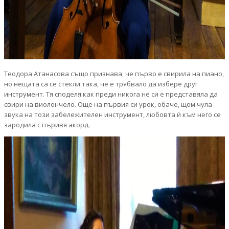
Теодора Атанасова също признава, че първо е свирила на пиано,
но нещата са се стекли така, че е трябвало да избере друг
инструмент. Тя споделя как преди никога не си е представяла да
свири на виолончело. Още на първия си урок, обаче, щом чула
звука на този забележителен инструмент, любовта ѝ към него се
зародила с пъривя акорд.