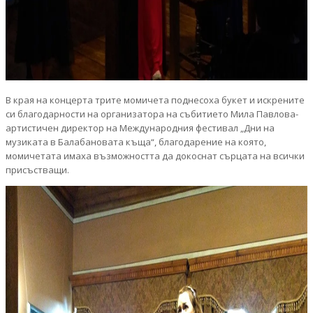
В края на концерта трите момичета поднесоха букет и искрените
си благодарности на организатора на събитието Мила Павлова-
артистичен директор на Международния фестивал „Дни на
музиката в Балабановата къща“, благодарение на която,
момичетата имаха възможността да докоснат сърцата на всички
присъстващи.