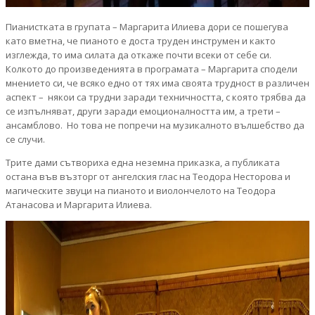
Пианистката в групата – Маргарита Илиева дори се пошегува
като вметна, че пианото е доста труден инструмен и както
изглежда, то има силата да откаже почти всеки от себе си.
Колкото до произведенията в програмата – Маргарита сподели
мнението си, че всяко едно от тях има своята трудност в различен
аспект – някои са трудни заради техничността, с която трябва да
се изпълняват, други заради емоционалността им, а трети –
ансамблово. Но това не попречи на музикалното вълшебство да
се случи.
Трите дами сътвориха една неземна приказка, а публиката
остана във възторг от ангелския глас на Теодора Несторова и
магическите звуци на пианото и виолончелото на Теодора
Атанасова и Маргарита Илиева.