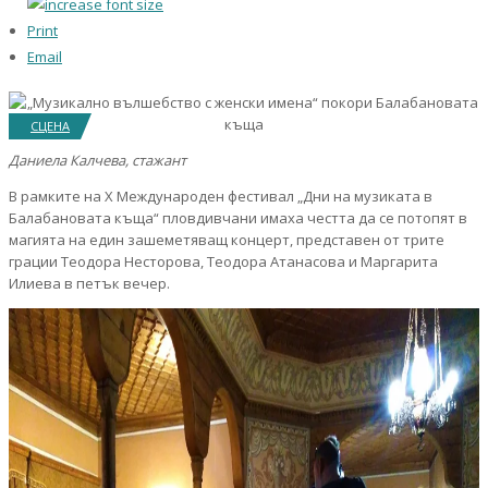
Print
Email
СЦЕНА
Даниела Калчева, стажант
В рамките на X Международен фестивал „Дни на музиката в
Балабановата къща“ пловдивчани имаха честта да се потопят в
магията на един зашеметяващ концерт, представен от трите
грации Теодора Несторова, Теодора Атанасова и Маргарита
Илиева в петък вечер.