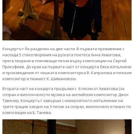
Концертът бе разделен на две части. В първата преживяхме с
наслада 5 стихотворения на руската поетеса Анна Ахматова,
пресътворени в пленяващи песни върху композиции на Сергей
Прокофиев. До края на първата част от концерта бяха изпълнени
и произведения от чешката композиторка В. Капралова и полския
композитор и пианист К. Шимановски.
Втората част на концерта продължи с 6 песни от Ахматова (за
сопран и виолончело) по музика на английския композитор Джон
Тавенер. Концертът завърши с невероятното изпълнение на
трите грации заедно на 3 песни за сопран, виолончело и пиано по
композиции на Б. Танева.