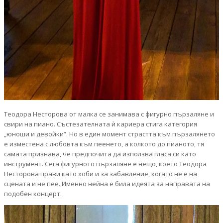
Теодора Несторова от малка се занимава с фигурно пързаляне и
свири на пиано. Състезателната ѝ кариера стига категория
„юноши и девойки“. Но в един момент страстта към пързалянето
е изместена с любовта към пеенето, а колкото до пианото, тя
самата признава, че предпочита да използва гласа си като
инструмент. Сега фигурното пързаляне е нещо, което Теодора
Несторова прави като хоби и за забавление, когато не е на
сцената и не пее. Именно нейна е била идеята за направата на
подобен концерт.