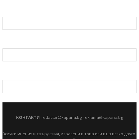
КОНТАКТИ
:
redactor@kapana.bg
;
reklama@kapana.bg
Всички мнения и твърдения, изразени в това или във всяко друго